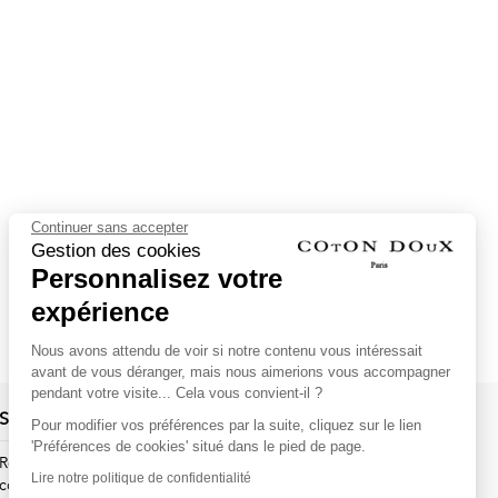
Continuer sans accepter
Gestion des cookies
Personnalisez votre
expérience
Nous avons attendu de voir si notre contenu vous intéressait
avant de vous déranger, mais nous aimerions vous accompagner
pendant votre visite... Cela vous convient-il ?
Suivez-nous !
Pour modifier vos préférences par la suite, cliquez sur le lien
'Préférences de cookies' situé dans le pied de page.
Recevez par email l'actualité de Coton Doux : nouvelles
Lire notre politique de confidentialité
collections, remises spéciales et ventes privées...