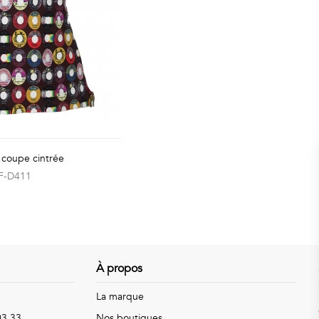
 coupe cintrée
F-D411
À propos
La marque
03 33
Nos boutiques