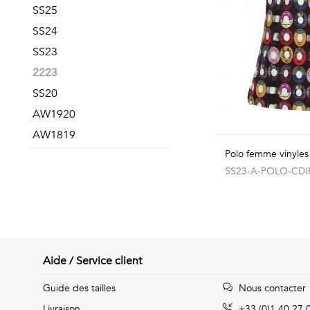
SS25
SS24
SS23
2223
SS20
AW1920
AW1819
Polo femme vinyles
SS23-A-POLO-CDI
Aide / Service client
Guide des tailles
Nous contacter
Livraison
+33 (0)1 40 27 