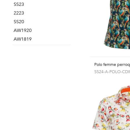
SS23
2223
SS20
AW1920
AW1819
Polo femme perroq
SS24-A-POLO-CDI