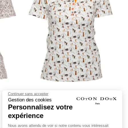
Continuer sans accepter
Polo femme chiens coupe cintrée
Gestion des cookies
Personnalisez votre
SS24-A-POLO-CDIF-D536
expérience
Nous avons attendu de voir si notre contenu vous intéressait