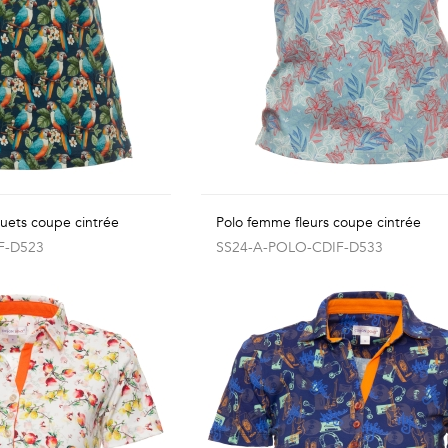
uets coupe cintrée
Polo femme fleurs coupe cintrée
F-D523
SS24-A-POLO-CDIF-D533