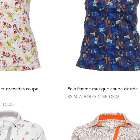
s et grenades coupe
Polo femme musique coupe cintrée
SS24-A-POLO-CDIF-D506
F-D505