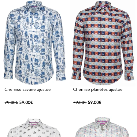
COSTUME
Chaussettes
Col
courtes
Boxers
Stand-
Accessoires
POLOS
up
FEMME
Voir
Imprimés
tout
Unis
LES
IMPRIMÉES
Chemise savane ajustée
Chemise planètes ajustée
Faune
79.00€
59.00€
79.00€
59.00€
&
Flore