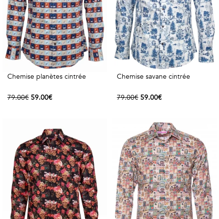
Vintage
Voir
tout
Chemise planètes cintrée
Chemise savane cintrée
79.00€
59.00€
79.00€
59.00€