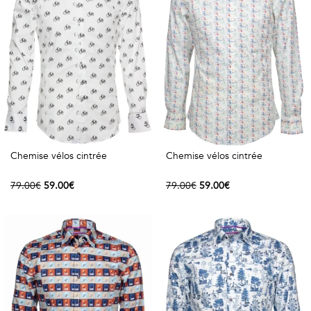
Géométriques
Talents
&
Métiers
Petits
motifs
Chemise vélos cintrée
Chemise vélos cintrée
79.00€
59.00€
79.00€
59.00€
Urbain
&
Pop
Voyages