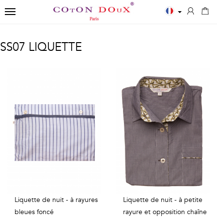
TOGGLE NAVIGATION
←
←
←
SS07 LIQUETTE
Fermer
Chemises
Polos
Accessoires
✨
LES
POLOS
ECHARPES
New
ESSENTIELLES
HOMME
Chemises
NŒUDS
Chemises
Imprimés
Chemisiers
PAPILLON
blanches
Unis
Kids
CRAVATES
Chemises
manches
T-
bleues
longues
POCHETTES
shirts
Chemises
Unis
DE
Liquette de nuit - à rayures
Liquette de nuit - à petite
Polos
bleues foncé
rayure et opposition chaîne
noires
manches