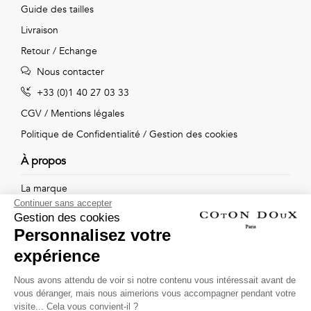
Guide des tailles
Livraison
Retour / Echange
Nous contacter
+33 (0)1 40 27 03 33
CGV
/
Mentions légales
Politique de Confidentialité
/
Gestion des cookies
À propos
La marque
Continuer sans accepter
Nos boutiques
Gestion des cookies
Personnalisez votre
expérience
Suivez-nous !
Nous avons attendu de voir si notre contenu vous intéressait avant de
vous déranger, mais nous aimerions vous accompagner pendant votre
Recevez par email l'actualité de Coton Doux : nouvelles
visite... Cela vous convient-il ?
collections, remises spéciales et ventes privées...