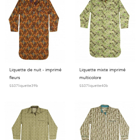
Géométriques
Talents
&
Métiers
Petits
motifs
Liquette de nuit - imprimé
Liquette mixte imprimé
fleurs
multicolore
SS07liquette39b
SS07liquette40b
Urbain
&
Pop
Voyages