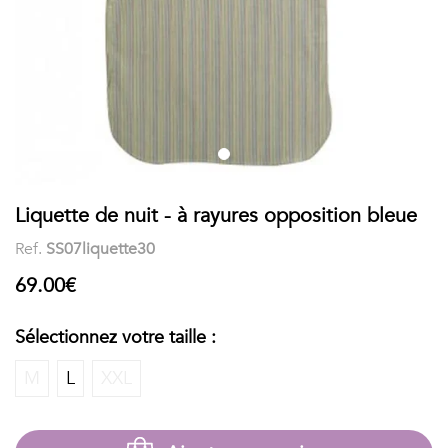
COSTUME
Chaussettes
Col
courtes
Boxers
Stand-
Accessoires
POLOS
up
FEMME
Voir
Imprimés
tout
Liquette de nuit - à rayures opposition bleue
Unis
Ref.
SS07liquette30
LES
69.00€
IMPRIMÉES
Faune
Sélectionnez votre taille :
&
M
L
XXL
Flore