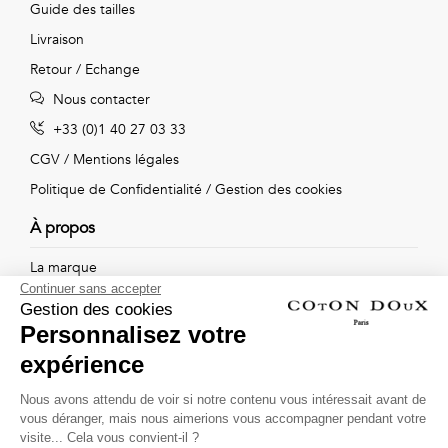
Guide des tailles
Vintage
Livraison
Voir
Retour / Echange
tout
Nous contacter
+33 (0)1 40 27 03 33
CGV
/
Mentions légales
Politique de Confidentialité
/
Gestion des cookies
À propos
La marque
Continuer sans accepter
Nos boutiques
Gestion des cookies
Personnalisez votre
expérience
Suivez-nous !
Nous avons attendu de voir si notre contenu vous intéressait avant de
vous déranger, mais nous aimerions vous accompagner pendant votre
Recevez par email l'actualité de Coton Doux : nouvelles
visite... Cela vous convient-il ?
collections, remises spéciales et ventes privées...