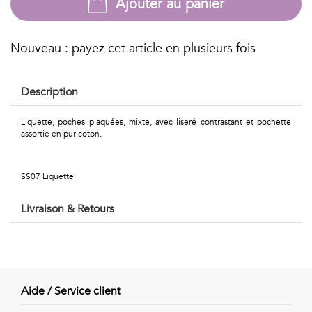
Ajouter au panier
Géométriques
Talents
Nouveau : payez cet article en plusieurs fois
&
Métiers
Description
Petits
Liquette, poches plaquées, mixte, avec liseré contrastant et pochette
assortie en pur coton.
motifs
SS07 Liquette
Livraison & Retours
Urbain
&
Pop
Aide / Service client
Voyages