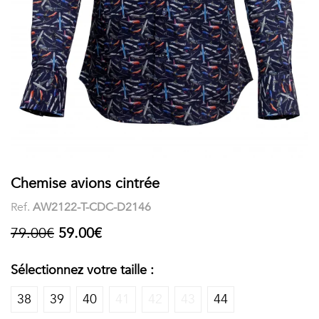
COSTUME
Chaussettes
Col
courtes
Boxers
Stand-
Accessoires
POLOS
up
FEMME
Voir
Imprimés
tout
Unis
LES
Chemise avions cintrée
Ref.
AW2122-T-CDC-D2146
IMPRIMÉES
79.00€
59.00€
Faune
&
Sélectionnez votre taille :
Flore
38
39
40
41
42
43
44