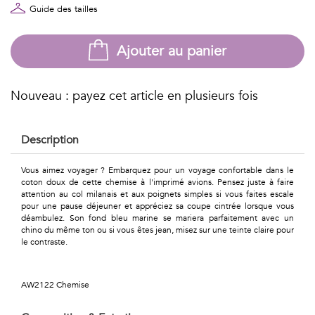
Géométriques
Guide des tailles
Talents
Ajouter au panier
&
Métiers
Nouveau : payez cet article en plusieurs fois
Petits
Description
motifs
Vous aimez voyager ? Embarquez pour un voyage confortable dans le
coton doux de cette chemise à l'imprimé avions. Pensez juste à faire
attention au col milanais et aux poignets simples si vous faites escale
pour une pause déjeuner et appréciez sa coupe cintrée lorsque vous
Urbain
déambulez. Son fond bleu marine se mariera parfaitement avec un
chino du même ton ou si vous êtes jean, misez sur une teinte claire pour
&
le contraste.
Pop
AW2122 Chemise
Voyages