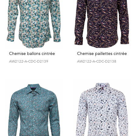
Chemise ballons cintrée
Chemise paillettes cintrée
AW2122-A-CDC-D2139
AW2122-A-CDC-D2138