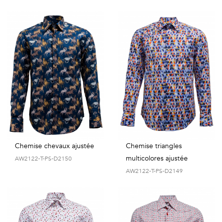
Chemise chevaux ajustée
Chemise triangles
multicolores ajustée
AW2122-T-PS-D2150
AW2122-T-PS-D2149