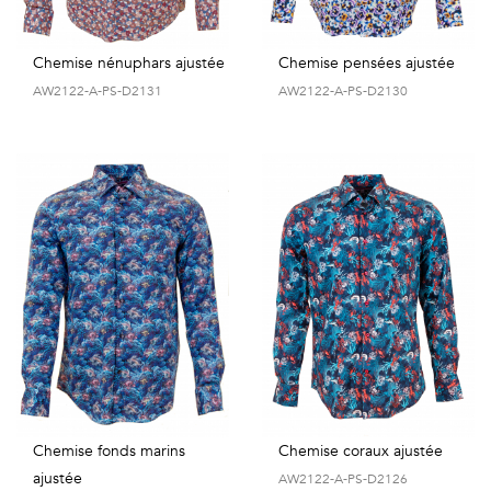
Chemise nénuphars ajustée
Chemise pensées ajustée
AW2122-A-PS-D2131
AW2122-A-PS-D2130
Chemise fonds marins
Chemise coraux ajustée
ajustée
AW2122-A-PS-D2126