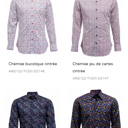
Géométriques
Talents
&
Métiers
Petits
motifs
Chemise bucolique cintrée
Chemise jeu de cartes
cintrée
AW2122-T-CDC-D2148
AW2122-T-CDC-D2147
Urbain
&
Pop
Voyages