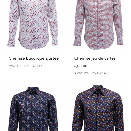
Chemise bucolique ajustée
Chemise jeu de cartes
ajustée
AW2122-T-PS-D2148
AW2122-T-PS-D2147