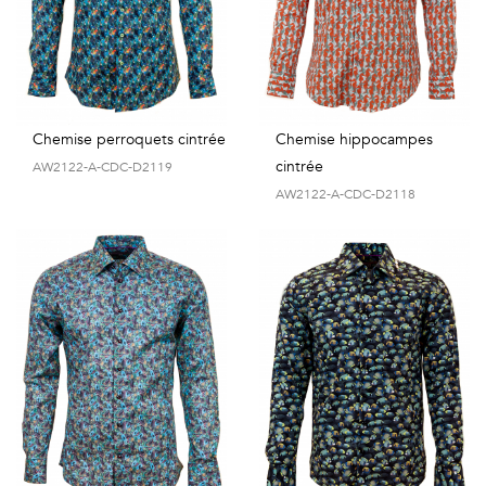
Chemise perroquets cintrée
Chemise hippocampes
cintrée
AW2122-A-CDC-D2119
AW2122-A-CDC-D2118