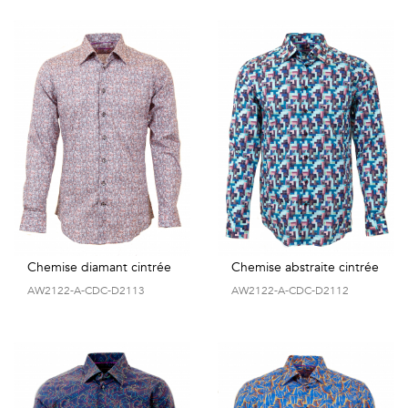
Chemise diamant cintrée
Chemise abstraite cintrée
AW2122-A-CDC-D2113
AW2122-A-CDC-D2112