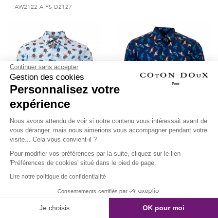
AW2122-A-PS-D2127
Continuer sans accepter
Gestion des cookies
Personnalisez votre
expérience
Nous avons attendu de voir si notre contenu vous intéressait avant de
vous déranger, mais nous aimerions vous accompagner pendant votre
visite... Cela vous convient-il ?
Chemise tortues ajustée
Chemise oiseaux
Pour modifier vos préférences par la suite, cliquez sur le lien
'Préférences de cookies' situé dans le pied de page.
multicolores ajustée
AW2122-A-PS-D2125
Lire notre politique de confidentialité
AW2122-A-PS-D2124
Consentements certifiés par
Je choisis
OK pour moi