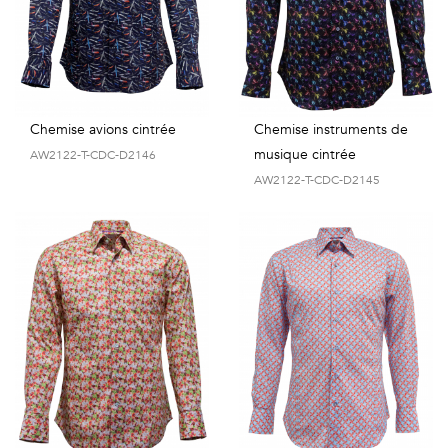
Vintage
Voir
tout
Chemise avions cintrée
Chemise instruments de
musique cintrée
AW2122-T-CDC-D2146
AW2122-T-CDC-D2145