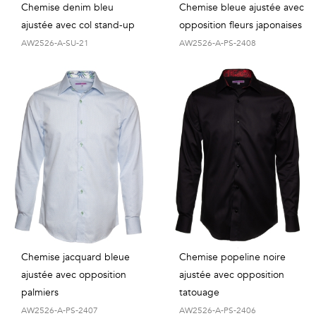
Chemise denim bleu
Chemise bleue ajustée avec
ajustée avec col stand-up
opposition fleurs japonaises
AW2526-A-SU-21
AW2526-A-PS-2408
Chemise jacquard bleue
Chemise popeline noire
ajustée avec opposition
ajustée avec opposition
palmiers
tatouage
AW2526-A-PS-2407
AW2526-A-PS-2406