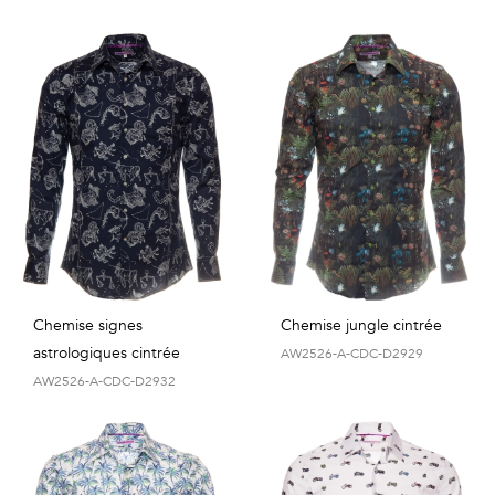
Chemise signes
Chemise jungle cintrée
astrologiques cintrée
AW2526-A-CDC-D2929
AW2526-A-CDC-D2932