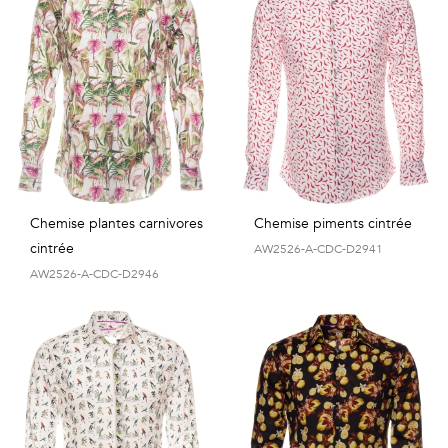
Géométriques
Talents
&
Métiers
Petits
motifs
Chemise plantes carnivores
Chemise piments cintrée
cintrée
AW2526-A-CDC-D2941
AW2526-A-CDC-D2946
Urbain
&
Pop
Voyages