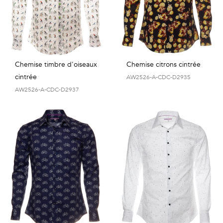
Vintage
Voir
tout
Chemise timbre d'oiseaux
Chemise citrons cintrée
cintrée
AW2526-A-CDC-D2935
AW2526-A-CDC-D2937