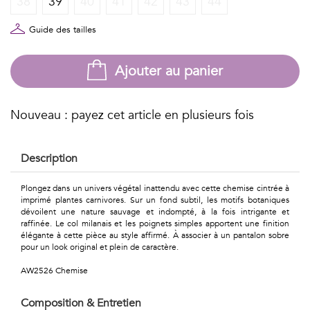
38
39
40
41
42
43
44
Géométriques
Talents
Guide des tailles
&
Ajouter au panier
Métiers
Petits
Nouveau : payez cet article en plusieurs fois
motifs
Description
Plongez dans un univers végétal inattendu avec cette chemise cintrée à
imprimé plantes carnivores. Sur un fond subtil, les motifs botaniques
Urbain
dévoilent une nature sauvage et indompté, à la fois intrigante et
raffinée. Le col milanais et les poignets simples apportent une finition
&
élégante à cette pièce au style affirmé. À associer à un pantalon sobre
pour un look original et plein de caractère.
Pop
AW2526 Chemise
Voyages
Composition & Entretien