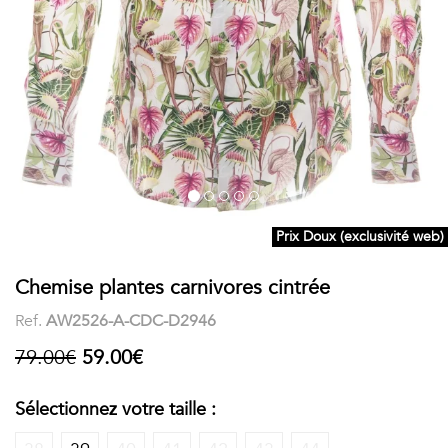
COSTUME
Chaussettes
Col
courtes
Boxers
Stand-
Accessoires
POLOS
up
FEMME
Voir
Imprimés
tout
Unis
Prix Doux (exclusivité web)
LES
Chemise plantes carnivores cintrée
IMPRIMÉES
Ref.
AW2526-A-CDC-D2946
Faune
79.00€
59.00€
&
Sélectionnez votre taille :
Flore