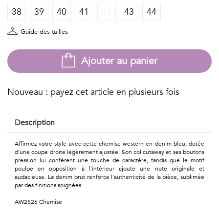
Géométriques
38
39
40
41
42
43
44
Talents
Guide des tailles
&
Ajouter au panier
Métiers
Petits
Nouveau : payez cet article en plusieurs fois
motifs
Description
Affirmez votre style avec cette chemise western en denim bleu, dotée
Urbain
d’une coupe droite légèrement ajustée. Son col cutaway et ses boutons
pression lui confèrent une touche de caractère, tandis que le motif
&
poulpe en opposition à l’intérieur ajoute une note originale et
audacieuse. Le denim brut renforce l’authenticité de la pièce, sublimée
Pop
par des finitions soignées.
AW2526 Chemise
Voyages