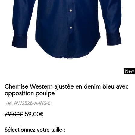
COSTUME
Chaussettes
Col
courtes
Boxers
Stand-
Accessoires
POLOS
up
FEMME
Voir
Imprimés
tout
Unis
New
LES
Chemise Western ajustée en denim bleu avec
IMPRIMÉES
opposition poulpe
Faune
Ref.
AW2526-A-WS-01
&
79.00€
59.00€
Flore
Sélectionnez votre taille :