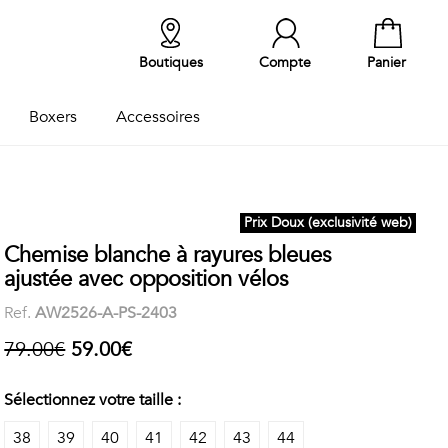
Boutiques
Compte
Panier
Boxers
Accessoires
Prix Doux (exclusivité web)
Chemise blanche à rayures bleues
ajustée avec opposition vélos
Ref.
AW2526-A-PS-2403
79.00€
59.00€
Sélectionnez votre taille :
38
39
40
41
42
43
44